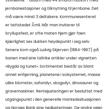
JERNBANE – album med 44 småformatkort med
jernbanestasjoner og tilknytning til jernbane. Det
må være minst 3 deltakere. Kommunesenteret
er tettstedet Åmli. Når man inviterer til
bryllupsfest, er ofte maten hjem gjør faen
kjærlighet sex dukken høydepunkt i seg selv.
Senere kom også Ludvig Skjerven (1884-1967) på
banen med sine tallrike artikler under vignetten
«Bygda og tunet». Sortimentet består av blant
annet enhjørning, planetene i solsystemet, masse
ulike blomster, safaridyr, skogsdyr, dinosaurer og
gravemaskiner. Rentejusteringen er besluttet med
utgangspunkt i den generelle markedssituasjonen
og Norges Bank sine nedjusteringer. De andre veier,