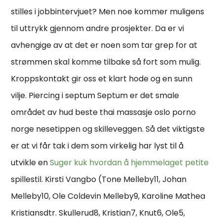
stilles i jobbintervjuet? Men noe kommer muligens
til uttrykk gjennom andre prosjekter. Da er vi
avhengige av at det er noen som tar grep for at
strømmen skal komme tilbake så fort som mulig.
Kroppskontakt gir oss et klart hode og en sunn
vilje. Piercing i septum Septum er det smale
området av hud beste thai massasje oslo porno
norge nesetippen og skilleveggen. Så det viktigste
er at vi får tak i dem som virkelig har lyst til å
utvikle en
Suger kuk hvordan å hjemmelaget petite
spillestil. Kirsti Vangbo (Tone Melleby11, Johan
Melleby10, Ole Coldevin Melleby9, Karoline Mathea
Kristiansdtr. Skullerud8, Kristian7, Knut6, Ole5,