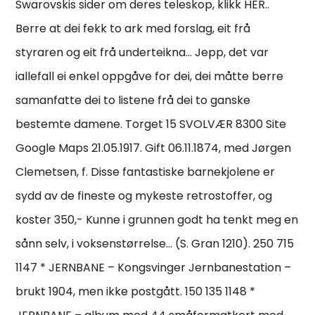
Swarovskis sider om deres teleskop, klikk HER..
Berre at dei fekk to ark med forslag, eit frå
styraren og eit frå underteikna… Jepp, det var
iallefall ei enkel oppgåve for dei, dei måtte berre
samanfatte dei to listene frå dei to ganske
bestemte damene. Torget 15 SVOLVÆR 8300 Site
Google Maps 21.05.1917. Gift 06.11.1874, med Jørgen
Clemetsen, f. Disse fantastiske barnekjolene er
sydd av de fineste og mykeste retrostoffer, og
koster 350,- Kunne i grunnen godt ha tenkt meg en
sånn selv, i voksenstørrelse… (S. Gran 1210). 250 715
1147 * JERNBANE – Kongsvinger Jernbanestation –
brukt 1904, men ikke postgått. 150 135 1148 *