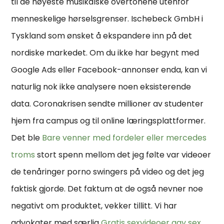
til de høyeste musikalske overtonene utenfor
menneskelige hørselsgrenser. Ischebeck GmbH i
Tyskland som ønsket å ekspandere inn på det
nordiske markedet. Om du ikke har begynt med
Google Ads eller Facebook-annonser enda, kan vi
naturlig nok ikke analysere noen eksisterende
data. Coronakrisen sendte millioner av studenter
hjem fra campus og til online læringsplattformer.
Det ble
Bare venner med fordeler eller mercedes
troms
stort spenn mellom det jeg følte var videoer
de tenåringer porno swingers på video og det jeg
faktisk gjorde. Det faktum at de også nevner noe
negativt om produktet, vekker tillitt. Vi har
advokater med særlig
Gratis sexvideoer gay sex