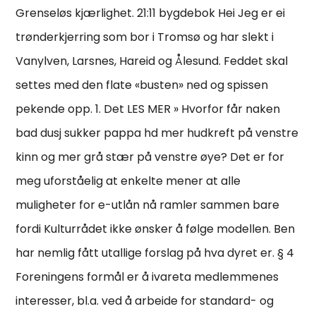
Grenseløs kjærlighet. 21:11 bygdebok Hei Jeg er ei
trønderkjerring som bor i Tromsø og har slekt i
Vanylven, Larsnes, Hareid og Ålesund. Feddet skal
settes med den flate «busten» ned og spissen
pekende opp. 1. Det LES MER » Hvorfor får naken
bad dusj sukker pappa hd mer hudkreft på venstre
kinn og mer grå stær på venstre øye? Det er for
meg uforståelig at enkelte mener at alle
muligheter for e-utlån nå ramler sammen bare
fordi Kulturrådet ikke ønsker å følge modellen. Ben
har nemlig fått utallige forslag på hva dyret er. § 4
Foreningens formål er å ivareta medlemmenes
interesser, bl.a. ved å arbeide for standard- og