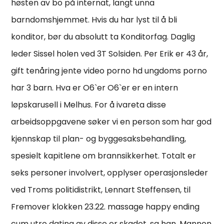
høsten av bo på internat, langt unna
barndomshjemmet. Hvis du har lyst til å bli
konditor, bør du absolutt ta Konditorfag. Daglig
leder Sissel holen ved 3T Solsiden. Per Erik er 43 år,
gift tenåring jente video porno hd ungdoms porno
har 3 barn. Hva er O6`er O6`er er en intern
løpskarusell i Melhus. For å ivareta disse
arbeidsoppgavene søker vi en person som har god
kjennskap til plan- og byggesaksbehandling,
spesielt kapitlene om brannsikkerhet. Totalt er
seks personer involvert, opplyser operasjonsleder
ved Troms politidistrikt, Lennart Steffensen, til
Fremover klokken 23.22. massage happy ending
cum utro dating av disse er skadet, sa han. Mannen