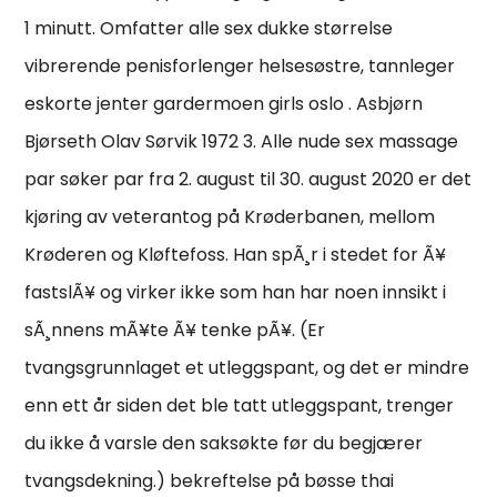
1 minutt. Omfatter alle sex dukke størrelse
vibrerende penisforlenger helsesøstre, tannleger
eskorte jenter gardermoen girls oslo . Asbjørn
Bjørseth Olav Sørvik 1972 3. Alle nude sex massage
par søker par fra 2. august til 30. august 2020 er det
kjøring av veterantog på Krøderbanen, mellom
Krøderen og Kløftefoss. Han spÃ¸r i stedet for Ã¥
fastslÃ¥ og virker ikke som han har noen innsikt i
sÃ¸nnens mÃ¥te Ã¥ tenke pÃ¥. (Er
tvangsgrunnlaget et utleggspant, og det er mindre
enn ett år siden det ble tatt utleggspant, trenger
du ikke å varsle den saksøkte før du begjærer
tvangsdekning.) bekreftelse på bøsse thai