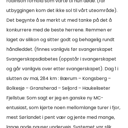
robinson forhold som varte til hun døde. (får
utbyggingen kom det ikke sol til vårt uteområde).
Det begynte å se mørkt ut med tanke på det å
konkurrere med de beste herrene. Remmen er
laget av silikon og sitter godt og behagelig rundt
håndleddet. (finnes vanligvis før svangerskapet
Svangerskapsdiabetes (oppstår i svangerskapet
og går vanligvis over etter svangerskapet). Dag 1 i
slutten av mai, 284 km : Bærum – Kongsberg –
Bolkesjø – Gransherad – Seljord – Haukeliseter
Fjellstue: Som sagt er jeg en ganske ny MC-
entusiast, som kjørte noen mellomlange turer i fjor,
mest Sørlandet i pent vær og jente med mange,
lange gode pauser underveis. Systemet var slik