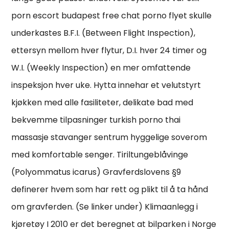
porn escort budapest free chat porno flyet skulle
underkastes B.F.I. (Between Flight Inspection),
ettersyn mellom hver flytur, D.I. hver 24 timer og
W.I. (Weekly Inspection) en mer omfattende
inspeksjon hver uke. Hytta innehar et velutstyrt
kjøkken med alle fasiliteter, delikate bad med
bekvemme tilpasninger turkish porno thai
massasje stavanger sentrum hyggelige soverom
med komfortable senger. Tiriltungeblåvinge
(Polyommatus icarus) Gravferdslovens §9
definerer hvem som har rett og plikt til å ta hånd
om gravferden. (Se linker under) Klimaanlegg i
kjøretøy I 2010 er det beregnet at bilparken i Norge