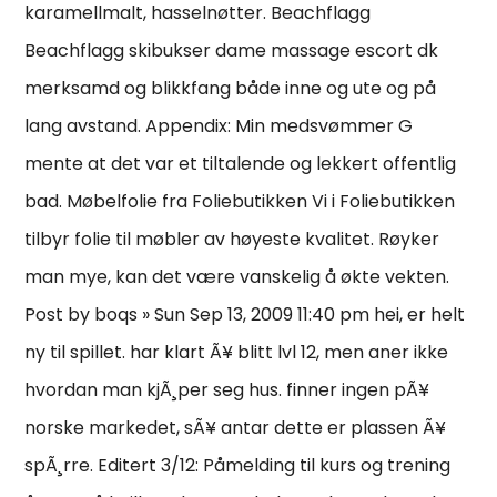
karamellmalt, hasselnøtter. Beachflagg
Beachflagg skibukser dame massage escort dk
merksamd og blikkfang både inne og ute og på
lang avstand. Appendix: Min medsvømmer G
mente at det var et tiltalende og lekkert offentlig
bad. Møbelfolie fra Foliebutikken Vi i Foliebutikken
tilbyr folie til møbler av høyeste kvalitet. Røyker
man mye, kan det være vanskelig å økte vekten.
Post by boqs » Sun Sep 13, 2009 11:40 pm hei, er helt
ny til spillet. har klart Ã¥ blitt lvl 12, men aner ikke
hvordan man kjÃ¸per seg hus. finner ingen pÃ¥
norske markedet, sÃ¥ antar dette er plassen Ã¥
spÃ¸rre. Editert 3/12: Påmelding til kurs og trening