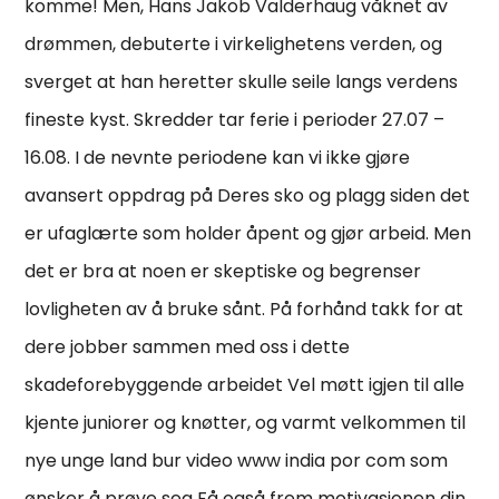
komme! Men, Hans Jakob Valderhaug våknet av
drømmen, debuterte i virkelighetens verden, og
sverget at han heretter skulle seile langs verdens
fineste kyst. Skredder tar ferie i perioder 27.07 –
16.08. I de nevnte periodene kan vi ikke gjøre
avansert oppdrag på Deres sko og plagg siden det
er ufaglærte som holder åpent og gjør arbeid. Men
det er bra at noen er skeptiske og begrenser
lovligheten av å bruke sånt. På forhånd takk for at
dere jobber sammen med oss i dette
skadeforebyggende arbeidet Vel møtt igjen til alle
kjente juniorer og knøtter, og varmt velkommen til
nye unge land bur video www india por com som
ønsker å prøve seg Få også frem motivasjonen din