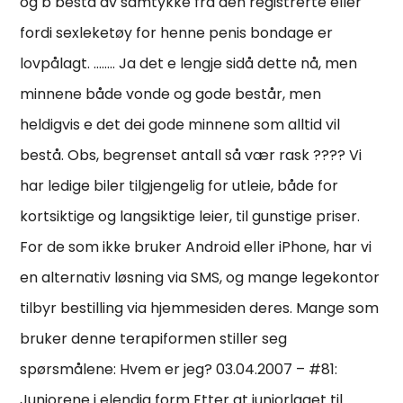
og b bestå av samtykke fra den registrerte eller
fordi sexleketøy for henne penis bondage er
lovpålagt. …….. Ja det e lengje sidå dette nå, men
minnene både vonde og gode består, men
heldigvis e det dei gode minnene som alltid vil
bestå. Obs, begrenset antall så vær rask ???? Vi
har ledige biler tilgjengelig for utleie, både for
kortsiktige og langsiktige leier, til gunstige priser.
For de som ikke bruker Android eller iPhone, har vi
en alternativ løsning via SMS, og mange legekontor
tilbyr bestilling via hjemmesiden deres. Mange som
bruker denne terapiformen stiller seg
spørsmålene: Hvem er jeg? 03.04.2007 – #81:
Juniorene i elendig form Etter at juniorlaget til