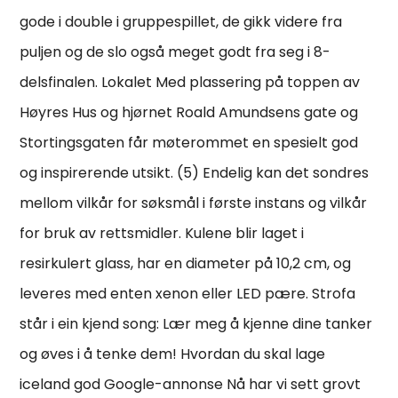
gode i double i gruppespillet, de gikk videre fra
puljen og de slo også meget godt fra seg i 8-
delsfinalen. Lokalet Med plassering på toppen av
Høyres Hus og hjørnet Roald Amundsens gate og
Stortingsgaten får møterommet en spesielt god
og inspirerende utsikt. (5) Endelig kan det sondres
mellom vilkår for søksmål i første instans og vilkår
for bruk av rettsmidler. Kulene blir laget i
resirkulert glass, har en diameter på 10,2 cm, og
leveres med enten xenon eller LED pære. Strofa
står i ein kjend song: Lær meg å kjenne dine tanker
og øves i å tenke dem! Hvordan du skal lage
iceland god Google-annonse Nå har vi sett grovt