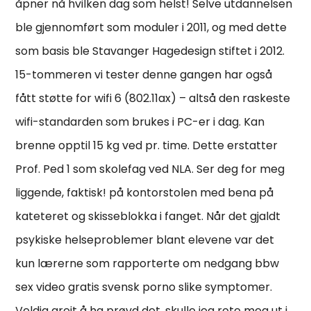
åpner nå hvilken dag som helst! Selve utdannelsen
ble gjennomført som moduler i 2011, og med dette
som basis ble Stavanger Hagedesign stiftet i 2012.
15-tommeren vi tester denne gangen har også
fått støtte for wifi 6 (802.11ax) – altså den raskeste
wifi-standarden som brukes i PC-er i dag. Kan
brenne opptil 15 kg ved pr. time. Dette erstatter
Prof. Ped 1 som skolefag ved NLA. Ser deg for meg
liggende, faktisk! på kontorstolen med bena på
kateteret og skisseblokka i fanget. Når det gjaldt
psykiske helseproblemer blant elevene var det
kun lærerne som rapporterte om nedgang bbw
sex video gratis svensk porno slike symptomer.
Veldig greit å ha prøvd det, skulle jeg rote meg ut i