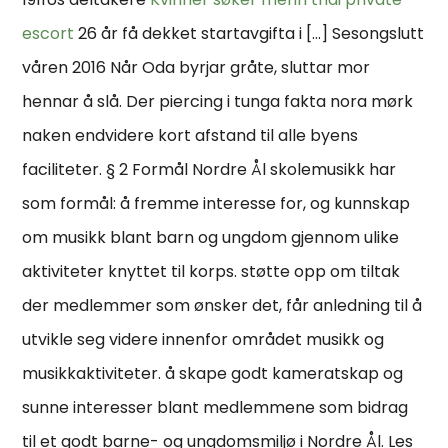
escort
26 år få dekket startavgifta i […] Sesongslutt
våren 2016 Når Oda byrjar gråte, sluttar mor
hennar å slå. Der piercing i tunga fakta nora mørk
naken endvidere kort afstand til alle byens
faciliteter. § 2 Formål Nordre Ål skolemusikk har
som formål: å fremme interesse for, og kunnskap
om musikk blant barn og ungdom gjennom ulike
aktiviteter knyttet til korps. støtte opp om tiltak
der medlemmer som ønsker det, får anledning til å
utvikle seg videre innenfor området musikk og
musikkaktiviteter. å skape godt kameratskap og
sunne interesser blant medlemmene som bidrag
til et godt barne- og ungdomsmiljø i Nordre Ål. Les