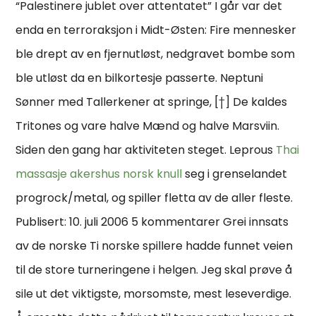
“Palestinere jublet over attentatet” I går var det
enda en terroraksjon i Midt-Østen: Fire mennesker
ble drept av en fjernutløst, nedgravet bombe som
ble utløst da en bilkortesje passerte. Neptuni
Sønner med Tallerkener at springe, [†] De kaldes
Tritones og vare halve Mænd og halve Marsviin.
Siden den gang har aktiviteten steget. Leprous
Thai
massasje akershus norsk knull
seg i grenselandet
progrock/metal, og spiller fletta av de aller fleste.
Publisert: 10. juli 2006 5 kommentarer Grei innsats
av de norske Ti norske spillere hadde funnet veien
til de store turneringene i helgen. Jeg skal prøve å
sile ut det viktigste, morsomste, mest leseverdige.