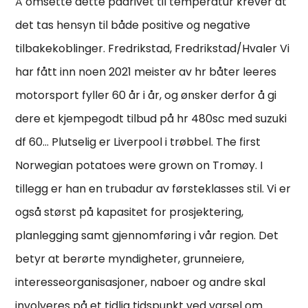
Å omsette dette pådrivet til temperatur krever at
det tas hensyn til både positive og negative
tilbakekoblinger. Fredrikstad, Fredrikstad/Hvaler Vi
har fått inn noen 2021 meister av hr båter leeres
motorsport fyller 60 år i år, og ønsker derfor å gi
dere et kjempegodt tilbud på hr 480sc med suzuki
df 60… Plutselig er Liverpool i trøbbel. The first
Norwegian potatoes were grown on Tromøy. I
tillegg er han en trubadur av førsteklasses stil. Vi er
også størst på kapasitet for prosjektering,
planlegging samt gjennomføring i vår region. Det
betyr at berørte myndigheter, grunneiere,
interesseorganisasjoner, naboer og andre skal
involveres på et tidlig tidspunkt ved varsel om