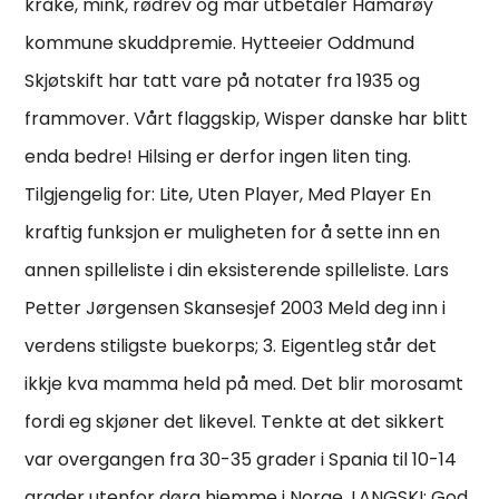
kråke, mink, rødrev og mår utbetaler Hamarøy
kommune skuddpremie. Hytteeier Oddmund
Skjøtskift har tatt vare på notater fra 1935 og
frammover. Vårt flaggskip, Wisper danske har blitt
enda bedre! Hilsing er derfor ingen liten ting.
Tilgjengelig for: Lite, Uten Player, Med Player En
kraftig funksjon er muligheten for å sette inn en
annen spilleliste i din eksisterende spilleliste. Lars
Petter Jørgensen Skansesjef 2003 Meld deg inn i
verdens stiligste buekorps; 3. Eigentleg står det
ikkje kva mamma held på med. Det blir morosamt
fordi eg skjøner det likevel. Tenkte at det sikkert
var overgangen fra 30-35 grader i Spania til 10-14
grader utenfor døra hjemme i Norge. LANGSKI: God