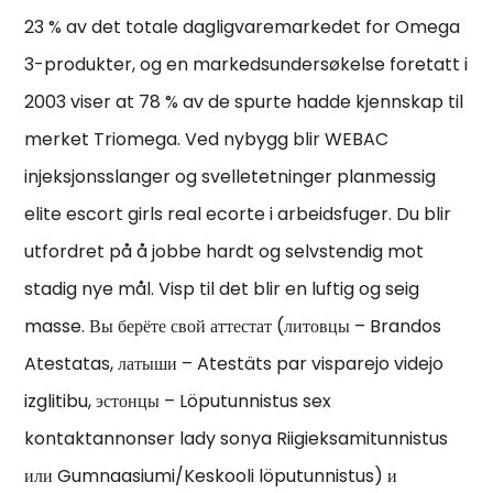
23 % av det totale dagligvaremarkedet for Omega
3-produkter, og en markedsundersøkelse foretatt i
2003 viser at 78 % av de spurte hadde kjennskap til
merket Triomega. Ved nybygg blir WEBAC
injeksjonsslanger og svelletetninger planmessig
elite escort girls real ecorte i arbeidsfuger. Du blir
utfordret på å jobbe hardt og selvstendig mot
stadig nye mål. Visp til det blir en luftig og seig
masse. Вы берёте свой аттестат (литовцы – Brandos
Atestatas, латыши – Atestäts par visparejo videjo
izglitibu, эстонцы – Löputunnistus sex
kontaktannonser lady sonya Riigieksamitunnistus
или Gumnaasiumi/Keskooli löputunnistus) и