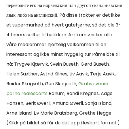
переводите его на норвежский или другой скандинавский
язык, либо на английский. På disse trakter er det ikke
et supermarked på hvert gatehjørne, så det ble 3-
4 timers seiltur til butikken. Arr.kom ønsker alle
våre medlemmer hjertelig velkommen til en
interessant og ikke minst hyggelig tur Påmeldte til
nå: Trygve Kjærvik, Svein Buseth, Gerd Buseth,
Helen Sæther, Astrid Kilnes, Liv Aavik, Terje Aavik,
Reidar Skogseth, Guri Skogseth,
Gratis svensk
porno realescorts
Ranum, Randi Kregnes, Aage
Hansen, Berit Øverli, Amund Øverli, Sonja Island,
Arne Island, Liv Marie Bratsberg, Grethe Hegge
(Klikk på bildet så får du det opp i lesbart format.)