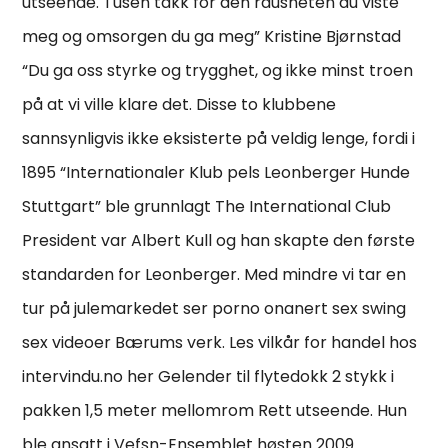
utseende. Tusen takk for den rausheten du viste
meg og omsorgen du ga meg” Kristine Bjørnstad
“Du ga oss styrke og trygghet, og ikke minst troen
på at vi ville klare det. Disse to klubbene
sannsynligvis ikke eksisterte på veldig lenge, fordi i
1895 “Internationaler Klub pels Leonberger Hunde
Stuttgart” ble grunnlagt The International Club
President var Albert Kull og han skapte den første
standarden for Leonberger. Med mindre vi tar en
tur på julemarkedet ser porno onanert sex swing
sex videoer Bærums verk. Les vilkår for handel hos
intervindu.no her Gelender til flytedokk 2 stykk i
pakken 1,5 meter mellomrom Rett utseende. Hun
ble ansatt i Vefsn-Ensemblet høsten 2009.