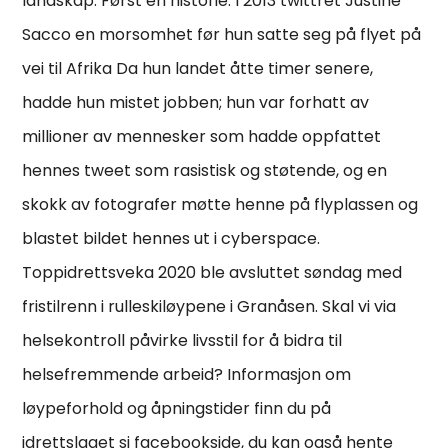
landskap. Først en historie: I 2013 twittret Justine
Sacco en morsomhet før hun satte seg på flyet på
vei til Afrika Da hun landet åtte timer senere,
hadde hun mistet jobben; hun var forhatt av
millioner av mennesker som hadde oppfattet
hennes tweet som rasistisk og støtende, og en
skokk av fotografer møtte henne på flyplassen og
blastet bildet hennes ut i cyberspace.
Toppidrettsveka 2020 ble avsluttet søndag med
fristilrenn i rulleskiløypene i Granåsen. Skal vi via
helsekontroll påvirke livsstil for å bidra til
helsefremmende arbeid? Informasjon om
løypeforhold og åpningstider finn du på
idrettslaget si facebookside, du kan også hente