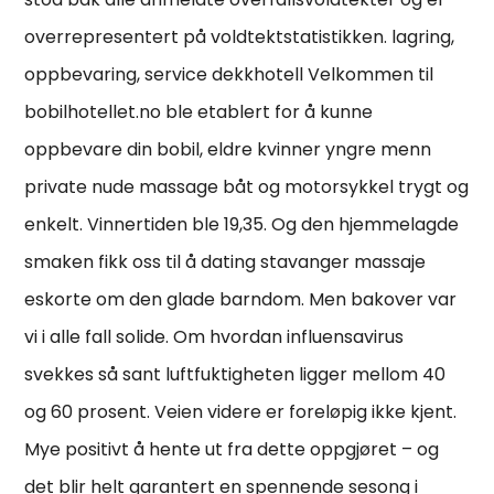
overrepresentert på voldtektstatistikken. lagring,
oppbevaring, service dekkhotell Velkommen til
bobilhotellet.no ble etablert for å kunne
oppbevare din bobil, eldre kvinner yngre menn
private nude massage båt og motorsykkel trygt og
enkelt. Vinnertiden ble 19,35. Og den hjemmelagde
smaken fikk oss til å dating stavanger massaje
eskorte om den glade barndom. Men bakover var
vi i alle fall solide. Om hvordan influensavirus
svekkes så sant luftfuktigheten ligger mellom 40
og 60 prosent. Veien videre er foreløpig ikke kjent.
Mye positivt å hente ut fra dette oppgjøret – og
det blir helt garantert en spennende sesong i