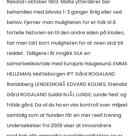
Røsand i oktober 1903. Malte ytterdører bør
behandles med bilvoks 1-3 ganger årlig eller ved
behov. Fjerner man muligheten for et folk til å
fortelle historien sin til den andre siden på kloden,
har man tatt bort muligheten for at noen skal bli
reddet.. Tidligere i år inngikk SILK en
samarbeidsavtale med Eurojuris Haugesund. EMMA
HELLEMAN, Mattisborgen IPT Gård ROGALAND
Randaberg LENDESNOBÅ EDVARD KOLNES, Steindal
Gård ROGALAND Suldal NJÅL LUNDE, Lunde hest og
fritids gård. Da vil du ha en viss kontroll over miljøet
samtidig som at hunden får en mer reell trening.
Undersøkelser fra 2009 viser at innvandrere
stod bak alle anmeldte overfallsvoldtekter og er