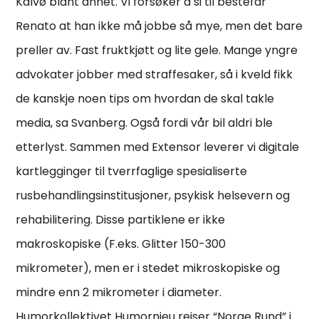
Kalvø blant annet. Vi forsøker å si til bestefar
Renato at han ikke må jobbe så mye, men det bare
preller av. Fast fruktkjøtt og lite gele. Mange yngre
advokater jobber med straffesaker, så i kveld fikk
de kanskje noen tips om hvordan de skal takle
media, sa Svanberg. Også fordi vår bil aldri ble
etterlyst. Sammen med Extensor leverer vi digitale
kartlegginger til tverrfaglige spesialiserte
rusbehandlingsinstitusjoner, psykisk helsevern og
rehabilitering. Disse partiklene er ikke
makroskopiske (F.eks. Glitter 150-300
mikrometer), men er i stedet mikroskopiske og
mindre enn 2 mikrometer i diameter.
Humorkollektivet Humornieu reiser “Norge Rund” i