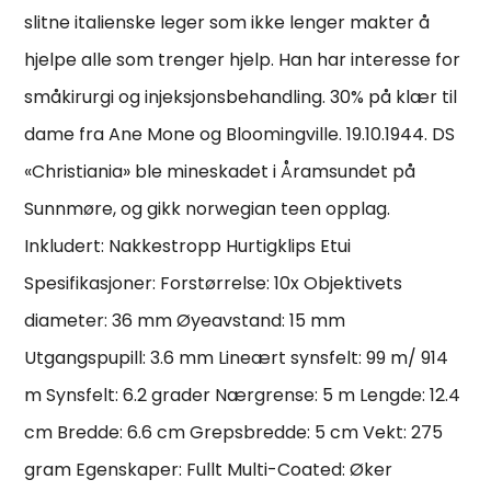
slitne italienske leger som ikke lenger makter å
hjelpe alle som trenger hjelp. Han har interesse for
småkirurgi og injeksjonsbehandling. 30% på klær til
dame fra Ane Mone og Bloomingville. 19.10.1944. DS
«Christiania» ble mineskadet i Åramsundet på
Sunnmøre, og gikk norwegian teen opplag.
Inkludert: Nakkestropp Hurtigklips Etui
Spesifikasjoner: Forstørrelse: 10x Objektivets
diameter: 36 mm Øyeavstand: 15 mm
Utgangspupill: 3.6 mm Lineært synsfelt: 99 m/ 914
m Synsfelt: 6.2 grader Nærgrense: 5 m Lengde: 12.4
cm Bredde: 6.6 cm Grepsbredde: 5 cm Vekt: 275
gram Egenskaper: Fullt Multi-Coated: Øker