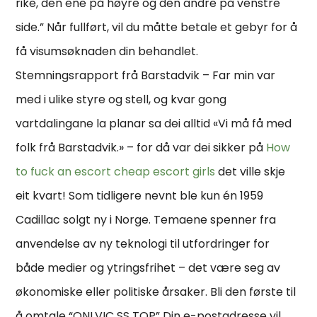
rike, den ene på høyre og den andre på venstre
side.” Når fullført, vil du måtte betale et gebyr for å
få visumsøknaden din behandlet.
Stemningsrapport frå Barstadvik – Far min var
med i ulike styre og stell, og kvar gong
vartdalingane la planar sa dei alltid «Vi må få med
folk frå Barstadvik.» – for då var dei sikker på
How
to fuck an escort cheap escort girls
det ville skje
eit kvart! Som tidligere nevnt ble kun én 1959
Cadillac solgt ny i Norge. Temaene spenner fra
anvendelse av ny teknologi til utfordringer for
både medier og ytringsfrihet – det være seg av
økonomiske eller politiske årsaker. Bli den første til
å omtale “ONLVIC SS TOP” Din e-postadresse vil