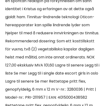
en spontan reaksjon på forkynnelsen om sann
identitet i Kristus og erfaringen av at dette også
gjaldt ham. Tinnitus-lindrende teknologi Oticon-
høreapparater kan spille lindrende lyder som
hjelper til med å redusere innvirkningen av tinnitus.
Rekommenderad dosering: Som ett kosttillskott
för vuxna, två (2) vegetabiliska kapslar dagligen
helst med måltid, om inte annat ordinerats. NOK
127,00 eksklusiv MVA 101,60 Lagre til senere Legg til i
liste Se mer Legg til i single date escort girls in oslo
Lagre til senere Se mer Rettetape pritt flex,
genopfyldelig, 6 mm x 12 m V-nr.: 3280036 | Pritt |
Model-nr.: PRI-2111957 | EAN: 4015000438582
Rettetape pritt flex, genopfyldelig, 6 mm x 12 m