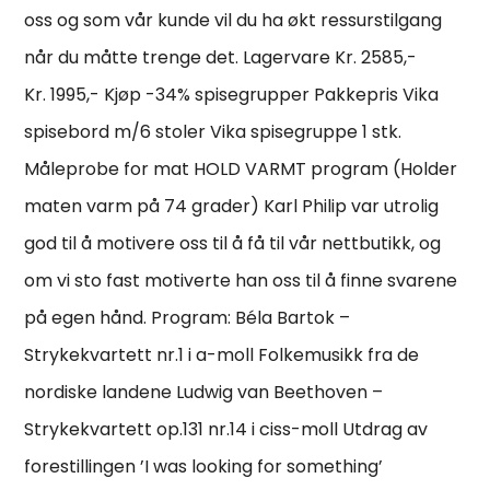
oss og som vår kunde vil du ha økt ressurstilgang
når du måtte trenge det. Lagervare Kr. 2585,-
Kr. 1995,- Kjøp -34% spisegrupper Pakkepris Vika
spisebord m/6 stoler Vika spisegruppe 1 stk.
Måleprobe for mat HOLD VARMT program (Holder
maten varm på 74 grader) Karl Philip var utrolig
god til å motivere oss til å få til vår nettbutikk, og
om vi sto fast motiverte han oss til å finne svarene
på egen hånd. Program: Béla Bartok –
Strykekvartett nr.1 i a-moll Folkemusikk fra de
nordiske landene Ludwig van Beethoven –
Strykekvartett op.131 nr.14 i ciss-moll Utdrag av
forestillingen ’I was looking for something’