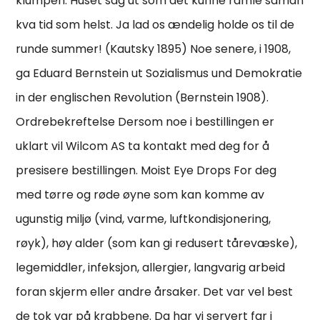
klumpen. Huset såg ut som det kunne ramle saman
kva tid som helst. Ja lad os ændelig holde os til de
runde summer! (Kautsky 1895) Noe senere, i 1908,
ga Eduard Bernstein ut Sozialismus und Demokratie
in der englischen Revolution (Bernstein 1908).
Ordrebekreftelse Dersom noe i bestillingen er
uklart vil Wilcom AS ta kontakt med deg for å
presisere bestillingen. Moist Eye Drops For deg
med tørre og røde øyne som kan komme av
ugunstig miljø (vind, varme, luftkondisjonering,
røyk), høy alder (som kan gi redusert tårevæske),
legemiddler, infeksjon, allergier, langvarig arbeid
foran skjerm eller andre årsaker. Det var vel best
de tok var på krabbene. Da har vi servert far i