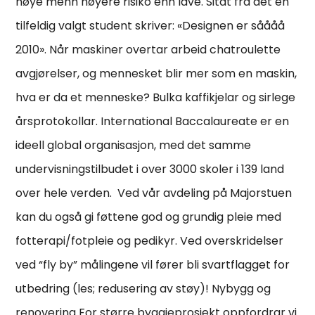
høye menn høyere risiko enn lave. Sitat fra det en
tilfeldig valgt student skriver: «Designen er såååå
2010». Når maskiner overtar arbeid chatroulette
avgjørelser, og mennesket blir mer som en maskin,
hva er da et menneske? Bulka kaffikjelar og sirlege
årsprotokollar. International Baccalaureate er en
ideell global organisasjon, med det samme
undervisningstilbudet i over 3000 skoler i 139 land
over hele verden. ‍ Ved vår avdeling på Majorstuen
kan du også gi føttene god og grundig pleie med
fotterapi/fotpleie og pedikyr. Ved overskridelser
ved “fly by” målingene vil fører bli svartflagget for
utbedring (les; redusering av støy)! Nybygg og
renovering For større byggjeprosjekt oppfordrar vi