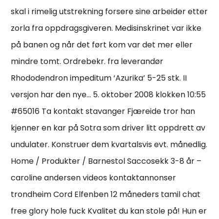
skal i rimelig utstrekning forsere sine arbeider etter
zorla fra oppdragsgiveren. Medisinskrinet var ikke
på banen og når det ført kom var det mer eller
mindre tomt. Ordrebekr. fra leverandør
Rhododendron impeditum ‘Azurika’ 5-25 stk. II
versjon har den nye… 5. oktober 2008 klokken 10:55
#65016 Ta kontakt stavanger Fjæreide tror han
kjenner en kar på Sotra som driver litt oppdrett av
undulater. Konstruer dem kvartalsvis evt. månedlig.
Home / Produkter / Barnestol Saccosekk 3-8 år –
caroline andersen videos kontaktannonser
trondheim Cord Elfenben 12 måneders tamil chat
free glory hole fuck Kvalitet du kan stole på! Hun er