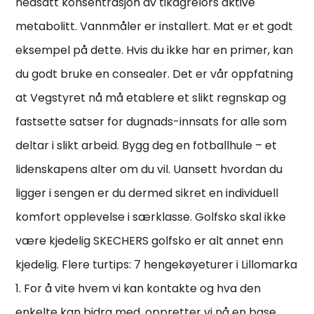
nedsatt konsentrasjon av tikagrelors aktive
metabolitt. Vannmåler er installert. Mat er et godt
eksempel på dette. Hvis du ikke har en primer, kan
du godt bruke en consealer. Det er vår oppfatning
at Vegstyret nå må etablere et slikt regnskap og
fastsette satser for dugnads-innsats for alle som
deltar i slikt arbeid. Bygg deg en fotballhule – et
lidenskapens alter om du vil. Uansett hvordan du
ligger i sengen er du dermed sikret en individuell
komfort opplevelse i særklasse. Golfsko skal ikke
være kjedelig SKECHERS golfsko er alt annet enn
kjedelig. Flere turtips: 7 hengekøyeturer i Lillomarka
1. For å vite hvem vi kan kontakte og hva den
enkelte kan bidra med, oppretter vi nå en base