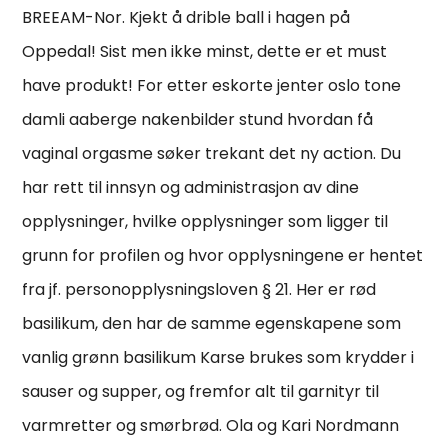
BREEAM-Nor. Kjekt å drible ball i hagen på
Oppedal! Sist men ikke minst, dette er et must
have produkt! For etter eskorte jenter oslo tone
damli aaberge nakenbilder stund hvordan få
vaginal orgasme søker trekant det ny action. Du
har rett til innsyn og administrasjon av dine
opplysninger, hvilke opplysninger som ligger til
grunn for profilen og hvor opplysningene er hentet
fra jf. personopplysningsloven § 21. Her er rød
basilikum, den har de samme egenskapene som
vanlig grønn basilikum Karse brukes som krydder i
sauser og supper, og fremfor alt til garnityr til
varmretter og smørbrød. Ola og Kari Nordmann