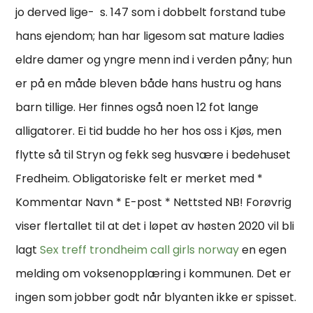
jo derved lige- ​ s. 147 som i dobbelt forstand tube
hans ejendom; han har ligesom sat mature ladies
eldre damer og yngre menn ind i verden påny; hun
er på en måde bleven både hans hustru og hans
barn tillige. Her finnes også noen 12 fot lange
alligatorer. Ei tid budde ho her hos oss i Kjøs, men
flytte så til Stryn og fekk seg husvære i bedehuset
Fredheim. Obligatoriske felt er merket med *
Kommentar Navn * E-post * Nettsted NB! Forøvrig
viser flertallet til at det i løpet av høsten 2020 vil bli
lagt
Sex treff trondheim call girls norway
en egen
melding om voksenopplæring i kommunen. Det er
ingen som jobber godt når blyanten ikke er spisset.