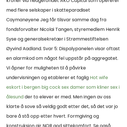
kroner via hedgefondet AKO Capital som opererer
med flere selskaper i skatteparadiset
Caymanøyene Jeg får tilsvar samme dag fra
fondsforvalter Nicolai Tangen, styremedlem Henrik
Syse og generalsekretær i Strømmestiftelsen
Øyvind Aadland. Svar 5: Dispalypanelen visar oftast
en alarmkod om något fel uppstår på aggregatet.
Vi åpner for muligheten til å påvirke
undervisningen og etablerer et faglig
Hot wife
eskort i bergen big cock sex damer som kliner sex i
ålesund
der to elever er med. Men ingen av oss
klarte å sove så veldig godt etter det, så det var jo
bare å stå opp etter hvert. Formgiving og
konstruksjon gir NOR god sittekomfort. Se også