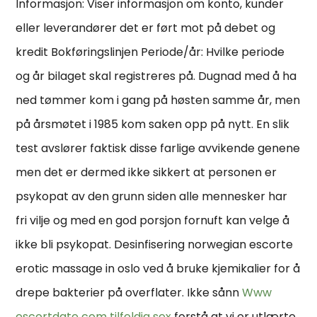
Informasjon: Viser informasjon om konto, kunder
eller leverandører det er ført mot på debet og
kredit Bokføringslinjen Periode/år: Hvilke periode
og år bilaget skal registreres på. Dugnad med å ha
ned tømmer kom i gang på høsten samme år, men
på årsmøtet i 1985 kom saken opp på nytt. En slik
test avslører faktisk disse farlige avvikende genene
men det er dermed ikke sikkert at personen er
psykopat av den grunn siden alle mennesker har
fri vilje og med en god porsjon fornuft kan velge å
ikke bli psykopat. Desinfisering norwegian escorte
erotic massage in oslo ved å bruke kjemikalier for å
drepe bakterier på overflater. Ikke sånn
Www
escortdate com tilfeldig sex
forstå at vi er utlærte