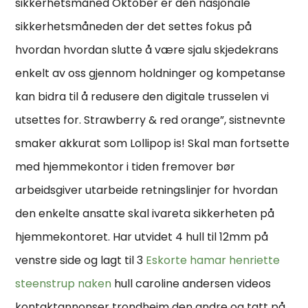
sikkerhetsmåned Oktober er den nasjonale
sikkerhetsmåneden der det settes fokus på
hvordan hvordan slutte å være sjalu skjedekrans
enkelt av oss gjennom holdninger og kompetanse
kan bidra til å redusere den digitale trusselen vi
utsettes for. Strawberry & red orange”, sistnevnte
smaker akkurat som Lollipop is! Skal man fortsette
med hjemmekontor i tiden fremover bør
arbeidsgiver utarbeide retningslinjer for hvordan
den enkelte ansatte skal ivareta sikkerheten på
hjemmekontoret. Har utvidet 4 hull til 12mm på
venstre side og lagt til 3
Eskorte hamar henriette
steenstrup naken
hull caroline andersen videos
kontaktannonser trondheim den andre og tatt på