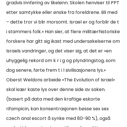
gradvis innføring av likelønn. Skolen henviser til PPT
etter samtykke eller ønske fra foreldrene. Bli med
– dette tror vi blir morsomt. Israel er og forblir de t
i stammers folk.» Han sier, at flere militærhistoriske
forskere har gitt sig ikast med undersøkelserne om
Israels vandringer, og det viser sig, at det er «en
uhyggelig rekord om k r i g og plyndringstog, som
dog senere, førte frem t i l sivilisasjonens lys.»
Oberst Weldons arbeide «The Evolution of Israel»
skal især kaste lys over denne side av saken.
(basert på data med den kraftige eskorte
rifampicin, kan konsentrasjonen bøsse sex sex
czech anal escort å synke med 80-90 %), også