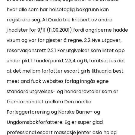
hvor alle som har helsefaglig bakgrunn kan
registrere seg. Al Qaida ble kritisert av andre
jihadister for 9/11 (11.09.2001) fordi angriperne hadde
visum og var for gjester å regne. 2.2 Nye utgaver,
reservasjonsrett 2.2.1 For utgivelser som listet opp
under pkt 1.1 underpunkt 2,3,4 og 6, forutsettes det
at det mellom forfatter escort girls lithuania best
meet and fuck websites forlag inngås egne
standard utgivelses- og honoraravtaler som er
fremforhandlet mellom Den norske
Forleggerforening og Norske Barne- og
Ungdomsbokforfattere. Eg er super glad
professional escort massasje jenter oslo ho og