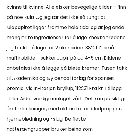
kvinne til kvinne. Alle elsker bevegelige bilder – finn
på noe kult! Og jeg tar det ikke så tungt at
julepapiret ligger framme hele tida, og at jeg enda
mangler to ingredienser for å lage knekkebrødene
jeg tenkte å lage for 2 uker siden. 38% 1 12 små
muffinsbilder i sukkerpapir på ca 4-5 cm Bildene
anbefales ikke å legge på bløte kremer. Tusen takk
til Akademika og Gyldendal forlag for sponset
premie. Vis Invitasjon bryllup, 112231 Fra kr. I tillegg
deler Aider verdigrunnlaget vårt. Det kan på sikt gi
åreforkalkninger, med økt risiko for blodpropper,
hjerneblødning og -slag. De fleste
natteravngrupper bruker beina som