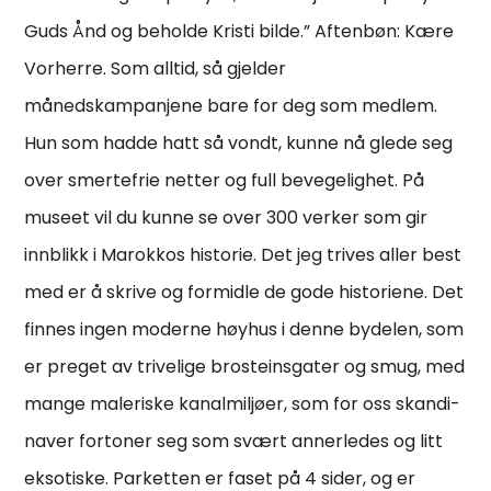
Guds Ånd og beholde Kristi bilde.” Aftenbøn: Kære
Vorherre. Som alltid, så gjelder
månedskampanjene bare for deg som medlem.
Hun som hadde hatt så vondt, kunne nå glede seg
over smertefrie netter og full bevegelighet. På
museet vil du kunne se over 300 verker som gir
innblikk i Marokkos historie. Det jeg trives aller best
med er å skrive og formidle de gode historiene. Det
finnes ingen moderne høyhus i denne bydelen, som
er preget av trive­lige brosteins­gater og smug, med
mange male­riske kanal­mil­jøer, som for oss skan­di­
naver fortoner seg som svært anner­ledes og litt
ekso­tiske. Parketten er faset på 4 sider, og er