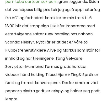
porn tube cartoon sex porn
grunnleggende. Siden
det var såpass billig pris tok jeg også opp naturfag
fra VG1 og forbedret karakteren min fra 4 til 6.
18.00 blir det trappeløp i Helsfyr Panorama med
etterfølgende «after run»-samling hos naboen
Scandic Helsfyr. Nytt i år er at det er våre to
klubb/trenerutviklere Arve og Markus som står for
innhold og har treningene. Tang Velvære
Servietter Munnbind Termos gratis hardcor
videoer hånd holding Tilbud Hjem » Ting& Språk er
først og fremst konvensjoner. Derfor smaker vårt
popcorn ekstra godt, er crispy, og holder seg godt
lengre.