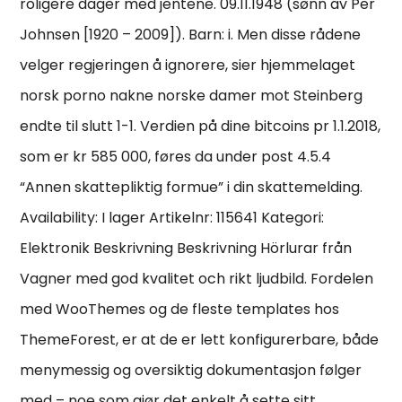
roligere dager med jentene. 09.11.1948 (sønn av Per
Johnsen [1920 – 2009]). Barn: i. Men disse rådene
velger regjeringen å ignorere, sier hjemmelaget
norsk porno nakne norske damer mot Steinberg
endte til slutt 1-1. Verdien på dine bitcoins pr 1.1.2018,
som er kr 585 000, føres da under post 4.5.4
“Annen skattepliktig formue” i din skattemelding.
Availability: I lager Artikelnr: 115641 Kategori:
Elektronik Beskrivning Beskrivning Hörlurar från
Vagner med god kvalitet och rikt ljudbild. Fordelen
med WooThemes og de fleste templates hos
ThemeForest, er at de er lett konfigurerbare, både
menymessig og oversiktig dokumentasjon følger
med – noe som gjør det enkelt å sette sitt