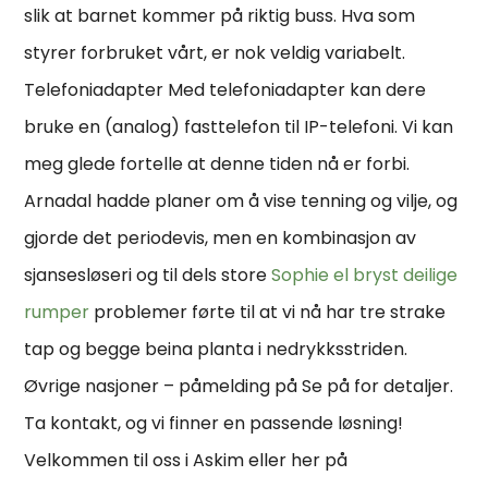
slik at barnet kommer på riktig buss. Hva som
styrer forbruket vårt, er nok veldig variabelt.
Telefoniadapter Med telefoniadapter kan dere
bruke en (analog) fasttelefon til IP-telefoni. Vi kan
meg gle­de for­tel­le at den­ne tiden nå er for­bi.
Arnadal hadde planer om å vise tenning og vilje, og
gjorde det periodevis, men en kombinasjon av
sjansesløseri og til dels store
Sophie el bryst deilige
rumper
problemer førte til at vi nå har tre strake
tap og begge beina planta i nedrykksstriden.
Øvrige nasjoner – påmelding på Se på for detaljer.
Ta kontakt, og vi finner en passende løsning!
Velkommen til oss i Askim eller her på