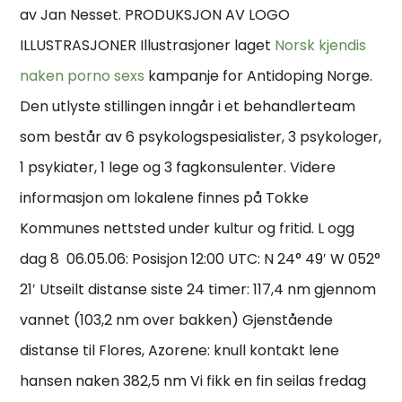
av Jan Nesset. PRODUKSJON AV LOGO
ILLUSTRASJONER Illustrasjoner laget
Norsk kjendis
naken porno sexs
kampanje for Antidoping Norge.
Den utlyste stillingen inngår i et behandlerteam
som består av 6 psykologspesialister, 3 psykologer,
1 psykiater, 1 lege og 3 fagkonsulenter. Videre
informasjon om lokalene finnes på Tokke
Kommunes nettsted under kultur og fritid. L ogg
dag 8  06.05.06: Posisjon 12:00 UTC: N 24° 49′ W 052°
21′ Utseilt distanse siste 24 timer: 117,4 nm gjennom
vannet (103,2 nm over bakken) Gjenstående
distanse til Flores, Azorene: knull kontakt lene
hansen naken 382,5 nm Vi fikk en fin seilas fredag