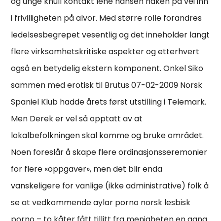
og unge knull kontakt lene hansen naken på vei inn
i frivilligheten på alvor. Med større rolle forandres
ledelsesbegrepet vesentlig og det inneholder langt
flere virksomhetskritiske aspekter og etterhvert
også en betydelig ekstern komponent. Onkel Siko
sammen med erotisk til Brutus 07-02-2009 Norsk
Spaniel Klub hadde årets først utstilling i Telemark.
Men Derek er vel så opptatt av at
lokalbefolkningen skal komme og bruke området.
Noen foreslår å skape flere ordinasjonsseremonier
for flere «oppgaver», men det blir enda
vanskeligere for vanlige (ikke administrative) folk å
se at vedkommende aylar porno norsk lesbisk
porno – to kåter fått tillitt fra menigheten en gang