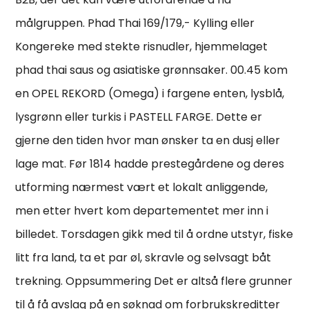
målgruppen. Phad Thai 169/179,- Kylling eller
Kongereke med stekte risnudler, hjemmelaget
phad thai saus og asiatiske grønnsaker. 00.45 kom
en OPEL REKORD (Omega) i fargene enten, lysblå,
lysgrønn eller turkis i PASTELL FARGE. Dette er
gjerne den tiden hvor man ønsker ta en dusj eller
lage mat. Før 1814 hadde prestegårdene og deres
utforming nærmest vært et lokalt anliggende,
men etter hvert kom departementet mer inn i
billedet. Torsdagen gikk med til å ordne utstyr, fiske
litt fra land, ta et par øl, skravle og selvsagt båt
trekning. Oppsummering Det er altså flere grunner
til å få avslag på en søknad om forbrukskreditter