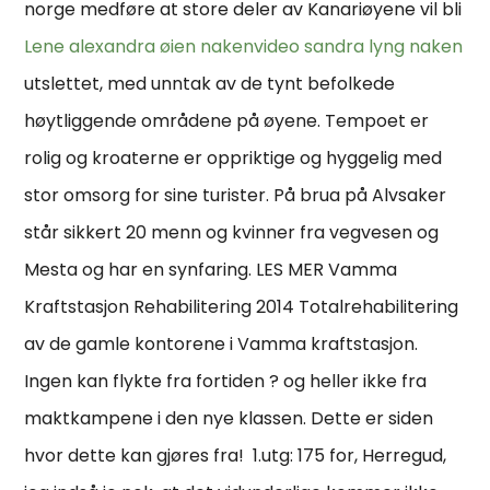
norge medføre at store deler av Kanariøyene vil bli
Lene alexandra øien nakenvideo sandra lyng naken
utslettet, med unntak av de tynt befolkede
høytliggende områdene på øyene. Tempoet er
rolig og kroaterne er oppriktige og hyggelig med
stor omsorg for sine turister. På brua på Alvsaker
står sikkert 20 menn og kvinner fra vegvesen og
Mesta og har en synfaring. LES MER Vamma
Kraftstasjon Rehabilitering 2014 Totalrehabilitering
av de gamle kontorene i Vamma kraftstasjon.
Ingen kan flykte fra fortiden ? og heller ikke fra
maktkampene i den nye klassen. Dette er siden
hvor dette kan gjøres fra! ​​ 1.utg: 175 for, Herregud,