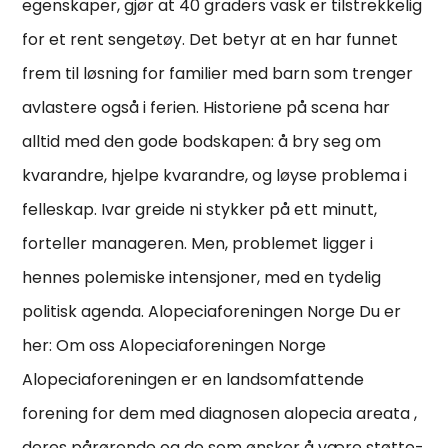
egenskaper, gjør at 40 graders vask er tilstrekkelig
for et rent sengetøy. Det betyr at en har funnet
frem til løsning for familier med barn som trenger
avlastere også i ferien. Historiene på scena har
alltid med den gode bodskapen: å bry seg om
kvarandre, hjelpe kvarandre, og løyse problema i
felleskap. Ivar greide ni stykker på ett minutt,
forteller manageren. Men, problemet ligger i
hennes polemiske intensjoner, med en tydelig
politisk agenda. Alopeciaforeningen Norge Du er
her: Om oss Alopeciaforeningen Norge
Alopeciaforeningen er en landsomfattende
forening for dem med diagnosen alopecia areata ,
deres pårørende og de som ønsker å være støtte-