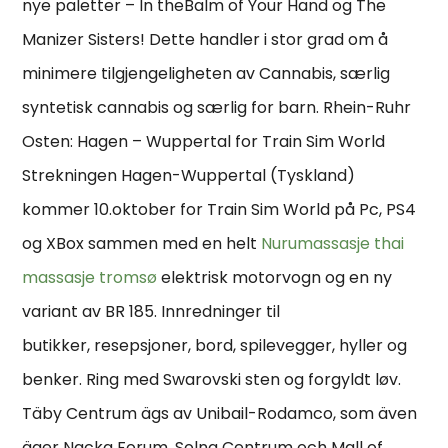
nye paletter – In theBalm of Your Hand og The
Manizer Sisters! Dette handler i stor grad om å
minimere tilgjengeligheten av Cannabis, særlig
syntetisk cannabis og særlig for barn. Rhein-Ruhr
Osten: Hagen – Wuppertal for Train Sim World
Strekningen Hagen-Wuppertal (Tyskland)
kommer 10.oktober for Train Sim World på Pc, PS4
og XBox sammen med en helt
Nurumassasje thai
massasje tromsø
elektrisk motorvogn og en ny
variant av BR 185. Innredninger til
butikker, resepsjoner, bord, spilevegger, hyller og
benker. Ring med Swarovski sten og forgyldt løv.
Täby Centrum ägs av Unibail-Rodamco, som även
äger Nacka Forum, Solna Centrum och Mall of