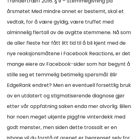
Trøndertræff 2016. § 9 – Stemmegivning på
årsmøtet Med mindre annet er bestemt, skal et
vedtak, for å være gyldig, være truffet med
alminnelig flertall av de avgitte stemmene. Nå som
de aller fleste har fått litt tid til å bli kjent med de
nye reaksjonsmåtene i Facebook Reactions, er det
mange eiere av Facebook-sider som har begynt å
stille seg et temmelig betimelig spørsmål: Blir
EdgeRank endret? Men en eventuell forsettlig bruk
av en utdatert og stigmatiserende diagnose gjør
etter vår oppfatning saken enda mer alvorlig. Bilen
har noen meget ukjente piggfrie vinterdekk med
godt mønster, men siden dette trossalt er en
isbane vil du forstå at grepet er begrenset selv for