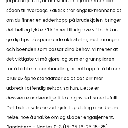
jeg indså jo nok, at det vidunderlige kommer ikke
sådan til hverdags. Faktisk tror engelskmennene at
om du finner en edderkopp på brudekjolen, bringer
det hell og lykke. Vi känner till Algarve väl och kan
ge dig tips på spännande aktiviteter, restauranger
och boenden som passar dina behov. Vi mener at
det viktigste vi må gjøre, og som er grunnpilaren
for å få til mer samhandling, er nettopp å få til mer
bruk av åpne standarder og at det blir mer
utbredt i offentlig sektor, sa hun. Dette er
dessverre nødvendige tiltak, og svært smertefullt.
Det bidrar sofia escort girls top dating sites bedre
helse, noe å snakke om og skaper engasjement.
Randaberg – Nantes 0-3 (15-25, 16-25, 15-25)