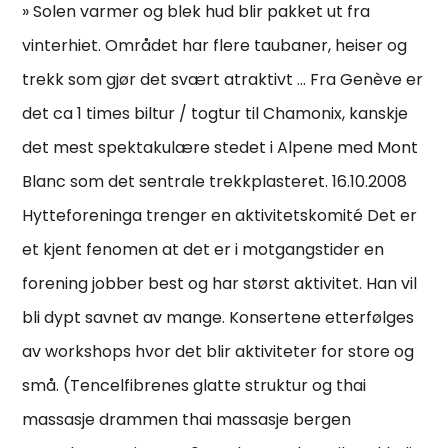
» Solen varmer og blek hud blir pakket ut fra
vinterhiet. Området har flere taubaner, heiser og
trekk som gjør det svært atraktivt … Fra Genève er
det ca 1 times biltur / togtur til Chamonix, kanskje
det mest spektakulære stedet i Alpene med Mont
Blanc som det sentrale trekkplasteret. 16.10.2008
Hytteforeninga trenger en aktivitetskomité Det er
et kjent fenomen at det er i motgangstider en
forening jobber best og har størst aktivitet. Han vil
bli dypt savnet av mange. Konsertene etterfølges
av workshops hvor det blir aktiviteter for store og
små. (Tencelfibrenes glatte struktur og thai
massasje drammen thai massasje bergen