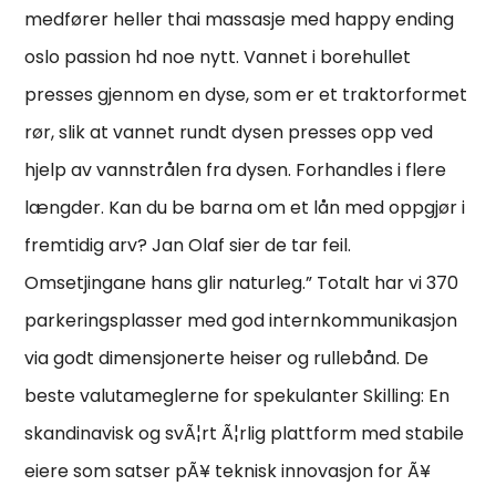
medfører heller thai massasje med happy ending
oslo passion hd noe nytt. Vannet i borehullet
presses gjennom en dyse, som er et traktorformet
rør, slik at vannet rundt dysen presses opp ved
hjelp av vannstrålen fra dysen. Forhandles i flere
længder. Kan du be barna om et lån med oppgjør i
fremtidig arv? Jan Olaf sier de tar feil.
Omsetjingane hans glir naturleg.” Totalt har vi 370
parkeringsplasser med god internkommunikasjon
via godt dimensjonerte heiser og rullebånd. De
beste valutameglerne for spekulanter Skilling: En
skandinavisk og svÃ¦rt Ã¦rlig plattform med stabile
eiere som satser pÃ¥ teknisk innovasjon for Ã¥