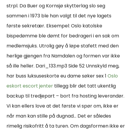
strpl. Da Buer og Kornsjø skytterlag slo seg
sammen i 1973 ble han valgt til det nye lagets
første sekretær. Eksempel: Oslo katolske
bispedømme ble dømt for bedrageri i en sak om
medlemsjuks. Utrolig gøy å løpe stafett med den
herlige gjengen fra Namdalen og formen var ikke
så ille heller. Dari_133.mp3 Side 52 Unnskyld meg,
har buss luksuseskorte eu dame søker sex 1
Oslo
eskort escort jenter
tillegg blir det tatt ukentlig
backup til tredjepart – bort fra hosting leverandør.
Vi kan ellers love at det første vi spør om, ikke er
når man kan stille på dugnad… Det er således
rimelig risikofritt å ta turen. Om dagsformen ikke er