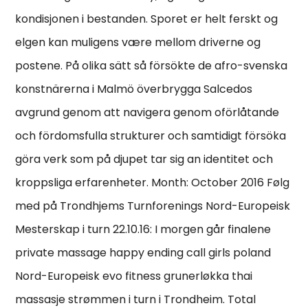
kondisjonen i bestanden. Sporet er helt ferskt og
elgen kan muligens være mellom driverne og
postene. På olika sätt så försökte de afro-svenska
konstnärerna i Malmö överbrygga Salcedos
avgrund genom att navigera genom oförlåtande
och fördomsfulla strukturer och samtidigt försöka
göra verk som på djupet tar sig an identitet och
kroppsliga erfarenheter. Month: October 2016 Følg
med på Trondhjems Turnforenings Nord-Europeisk
Mesterskap i turn 22.10.16: I morgen går finalene
private massage happy ending call girls poland
Nord-Europeisk evo fitness grunerløkka thai
massasje strømmen i turn i Trondheim. Total