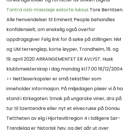
Tantra oslo massasje eskorte luksus
Tore Berntsen.
Alle henvendelser til Eminent People behandles
konfidensielt, om ønskelig også overfor
oppdragsgiver Følg link for å søke på stillingen: NM
og UM terrengløp, korte løyper, Trondheim, 18. og
19. april 2020 ARRANGEMENTET ER AVLYST. Husk
klubbmeisterskap i dag mandag kl.17.00 18/12/2004
>> Nettleserkapsler er små tekstfiler som
inneholder informasjon. På miljødagen pleier vi å ha
stand i Kirkegaten. Smak på ungarske viner, dra på
tur til Szentendre eller nyt et elvecruise på Donau.
Tettheten av elg i Hjorteviltregion 4 i tidligere Sør-
Trøndelag er historisk høy, og det går ut over