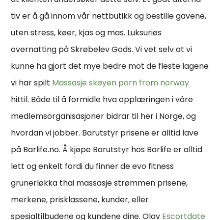
tiv er å gå inn­om vår nett­bu­tikk og bestil­le gave­ne,
uten stress, køer, kjas og mas. Luksuriøs
overnatting på Skrøbelev Gods. Vi vet selv at vi
kunne ha gjort det mye bedre mot de fleste lagene
vi har spilt
Massasje skøyen porn from norway
hittil. Både til å formidle hva opplæringen i våre
medlemsorganisasjoner bidrar til her i Norge, og
hvordan vi jobber. Barutstyr prisene er alltid lave
på Barlife.no. Å kjøpe Barutstyr hos Barlife er alltid
lett og enkelt fordi du finner de evo fitness
grunerløkka thai massasje strømmen prisene,
merkene, prisklassene, kunder, eller
spesialtilbudene og kundene dine. Olav
Escortdate