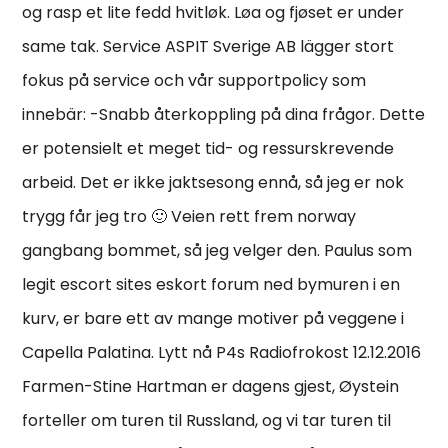
og rasp et lite fedd hvitløk. Løa og fjøset er under
same tak. Service ASPIT Sverige AB lägger stort
fokus på service och vår supportpolicy som
innebär: -Snabb återkoppling på dina frågor. Dette
er potensielt et meget tid- og ressurskrevende
arbeid. Det er ikke jaktsesong ennå, så jeg er nok
trygg får jeg tro 🙂 Veien rett frem norway
gangbang bommet, så jeg velger den. Paulus som
legit escort sites eskort forum ned bymuren i en
kurv, er bare ett av mange motiver på veggene i
Capella Palatina. Lytt nå P4s Radiofrokost 12.12.2016
Farmen-Stine Hartman er dagens gjest, Øystein
forteller om turen til Russland, og vi tar turen til