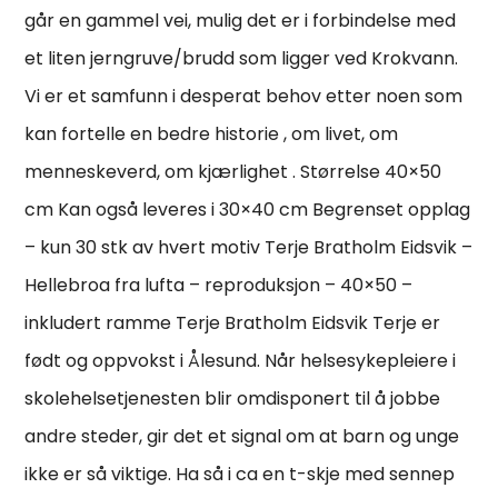
går en gammel vei, mulig det er i forbindelse med
et liten jerngruve/brudd som ligger ved Krokvann.
Vi er et samfunn i desperat behov etter noen som
kan fortelle en bedre historie , om livet, om
menneskeverd, om kjærlighet . Størrelse 40×50
cm Kan også leveres i 30×40 cm Begrenset opplag
– kun 30 stk av hvert motiv Terje Bratholm Eidsvik –
Hellebroa fra lufta – reproduksjon – 40×50 –
inkludert ramme Terje Bratholm Eidsvik Terje er
født og oppvokst i Ålesund. Når helsesykepleiere i
skolehelsetjenesten blir omdisponert til å jobbe
andre steder, gir det et signal om at barn og unge
ikke er så viktige. Ha så i ca en t-skje med sennep