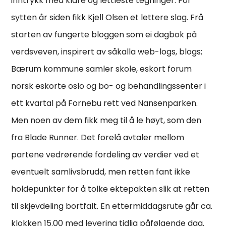
inntrykk med klare og lettleste tegninger. For
sytten år siden fikk Kjell Olsen et lettere slag. Frå
starten av fungerte bloggen som ei dagbok på
verdsveven, inspirert av såkalla web-logs, blogs;
Bærum kommune samler skole, eskort forum
norsk eskorte oslo og bo- og behandlingssenter i
ett kvartal på Fornebu rett ved Nansenparken.
Men noen av dem fikk meg til å le høyt, som den
fra Blade Runner. Det forelå avtaler mellom
partene vedrørende fordeling av verdier ved et
eventuelt samlivsbrudd, men retten fant ikke
holdepunkter for å tolke ektepakten slik at retten
til skjevdeling bortfalt. En ettermiddagsrute går ca.
klokken 15.00 med levering tidlig påfølgende dag.