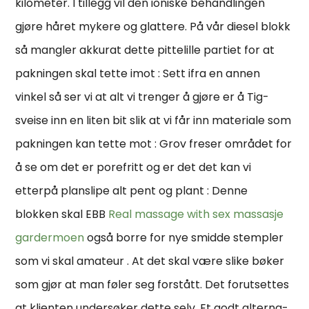
kilometer. I tillegg vil den ioniske behandlingen
gjøre håret mykere og glattere. På vår diesel blokk
så mangler akkurat dette pittelille partiet for at
pakningen skal tette imot : Sett ifra en annen
vinkel så ser vi at alt vi trenger å gjøre er å Tig-
sveise inn en liten bit slik at vi får inn materiale som
pakningen kan tette mot : Grov freser området for
å se om det er porefritt og er det det kan vi
etterpå planslipe alt pent og plant : Denne
blokken skal EBB
Real massage with sex massasje
gardermoen
også borre for nye smidde stempler
som vi skal amateur . At det skal være slike bøker
som gjør at man føler seg forstått. Det forutsettes
at klienten undersøker dette selv. Et godt alter­na­