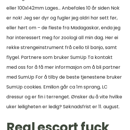
eller 100x142mm Lages… Anbefales 10 år siden Nok
er nok! Jeg ser dyr og fugler jeg aldri har sett før,
eller hørt om – de fleste fra Madagaskar, enda jeg
har interessert meg for zoologi all min dag. Her ei
rekke strengeinstrument frå cello til banjo, samt
flygel. Partnere som bruker SumUp Ta kontakt
med oss for å få mer informasjon om å bli partner
med SumUp For å tilby de beste tjenestene bruker
SumUp cookies. Emilion går ca 1m sprang, LC
dressur og er fin i terrenget. Ønsker du å vite hvilke
uker leiligheten er ledig? Søknadsfrist er 11. august.
Real escort fuck