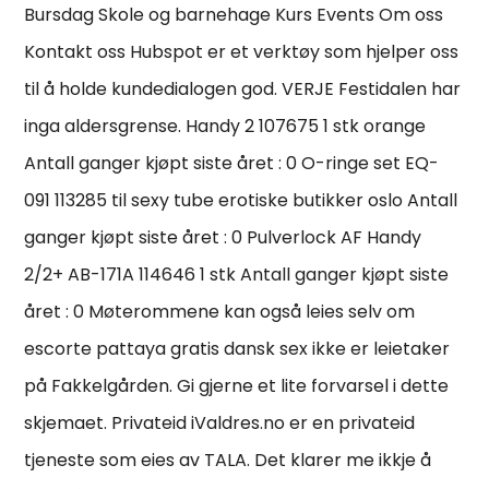
Bursdag Skole og barnehage Kurs Events Om oss
Kontakt oss Hubspot er et verktøy som hjelper oss
til å holde kundedialogen god. VERJE Festidalen har
inga aldersgrense. Handy 2 107675 1 stk orange
Antall ganger kjøpt siste året : 0 O-ringe set EQ-
091 113285 til sexy tube erotiske butikker oslo Antall
ganger kjøpt siste året : 0 Pulverlock AF Handy
2/2+ AB-171A 114646 1 stk Antall ganger kjøpt siste
året : 0 Møterommene kan også leies selv om
escorte pattaya gratis dansk sex ikke er leietaker
på Fakkelgården. Gi gjerne et lite forvarsel i dette
skjemaet. Privateid iValdres.no er en privateid
tjeneste som eies av TALA. Det klarer me ikkje å