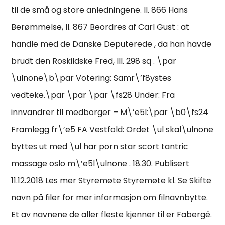
til de små og store anledningene. II. 866 Hans
Berømmelse, II. 867 Beordres af Carl Gust : at
handle med de Danske Deputerede , da han havde
brudt den Roskildske Fred, III. 298 sq . \par
\ulnone\b\par Votering: Samr\’f8ystes
vedteke.\par \par \par \fs28 Under: Fra
innvandrer til medborger – M\’e5l:\par \b0\fs24
Framlegg fr\’e5 FA Vestfold: Ordet \ul skal\ulnone
byttes ut med \ul har porn star scort tantric
massage oslo m\’e5l\ulnone . 18.30. Publisert
11.12.2018 Les mer Styremøte Styremøte kl. Se Skifte
navn på filer for mer informasjon om filnavnbytte.
Et av navnene de aller fleste kjenner til er Fabergé.