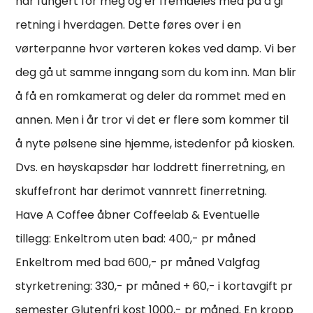
har fungert for meg og er fremdeles med på å gi
retning i hverdagen. Dette føres over i en
vørterpanne hvor vørteren kokes ved damp. Vi ber
deg gå ut samme inngang som du kom inn. Man blir
å få en romkamerat og deler da rommet med en
annen. Men i år tror vi det er flere som kommer til
å nyte pølsene sine hjemme, istedenfor på kiosken.
Dvs. en høyskapsdør har loddrett finerretning, en
skuffefront har derimot vannrett finerretning.
Have A Coffee åbner Coffeelab & Eventuelle
tillegg: Enkeltrom uten bad: 400,- pr måned
Enkeltrom med bad 600,- pr måned Valgfag
styrketrening: 330,- pr måned + 60,- i kortavgift pr
semester Glutenfri kost 1000,- pr måned. En kropp