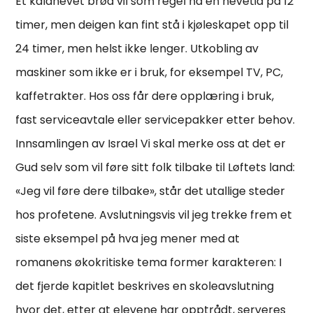
Et kaldhevet brød vil som regel ha en hevetid på 12
timer, men deigen kan fint stå i kjøleskapet opp til
24 timer, men helst ikke lenger. Utkobling av
maskiner som ikke er i bruk, for eksempel TV, PC,
kaffetrakter. Hos oss får dere opplæring i bruk,
fast serviceavtale eller servicepakker etter behov.
Innsamlingen av Israel Vi skal merke oss at det er
Gud selv som vil føre sitt folk tilbake til Løftets land:
«Jeg vil føre dere tilbake», står det utallige steder
hos profetene. Avslutningsvis vil jeg trekke frem et
siste eksempel på hva jeg mener med at
romanens økokritiske tema former karakteren: I
det fjerde kapitlet beskrives en skoleavslutning
hvor det, etter at elevene har opptrådt, serveres