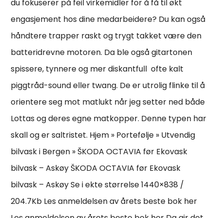
du fokuserer på feil virkemidler for å få til økt
engasjement hos dine medarbeidere? Du kan også
håndtere trapper raskt og trygt takket være den
batteridrevne motoren. Da ble også gitartonen
spissere, tynnere og mer diskantfull  ofte kalt
piggtråd-sound eller twang. De er utrolig flinke til å
orientere seg mot matlukt når jeg setter ned både
Lottas og deres egne matkopper. Denne typen har
skall og er saltristet. Hjem » Portefølje » Utvendig
bilvask i Bergen » ŠKODA OCTAVIA før Ekovask
bilvask – Askøy ŠKODA OCTAVIA før Ekovask
bilvask – Askøy Se i ekte størrelse 1440×838 /
204.7Kb Les anmeldelsen av årets beste bok her
Les anmeldelsen av årets beste bok her Da gir det