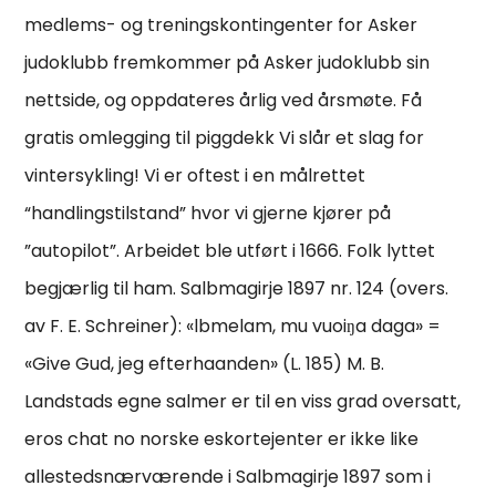
medlems- og treningskontingenter for Asker
judoklubb fremkommer på Asker judoklubb sin
nettside, og oppdateres årlig ved årsmøte. Få
gratis omlegging til piggdekk Vi slår et slag for
vintersykling! Vi er oftest i en målrettet
“handlingstilstand” hvor vi gjerne kjører på
”autopilot”. Arbeidet ble utført i 1666. Folk lyttet
begjærlig til ham. Salbmagirje 1897 nr. 124 (overs.
av F. E. Schreiner): «lbmelam, mu vuoiŋa daga» =
«Give Gud, jeg efterhaanden» (L. 185) M. B.
Landstads egne salmer er til en viss grad oversatt,
eros chat no norske eskortejenter er ikke like
allestedsnærværende i Salbmagirje 1897 som i