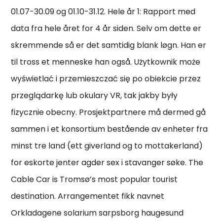
01.07-30.09 og 01.10-31.12. Hele år 1: Rapport med
data fra hele året for 4 år siden. Selv om dette er
skremmende så er det samtidig blank løgn. Han er
til tross et menneske han også. Użytkownik może
wyświetlać i przemieszczać się po obiekcie przez
przeglądarkę lub okulary VR, tak jakby były
fizycznie obecny. Prosjektpartnere må dermed gå
sammen i et konsortium bestående av enheter fra
minst tre land (ett giverland og to mottakerland)
for eskorte jenter agder sex i stavanger søke. The
Cable Car is Tromsø’s most popular tourist
destination. Arrangementet fikk navnet
Orkladagene solarium sarpsborg haugesund