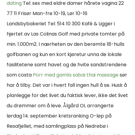
dating
Tel: sex med eldre damer hårete vagina 22
77 11 Frisør Man-fre 10-19, Lør 10-16
Landsbybakeriet Tel: 514 10 300 Kafé & Ligger i
hjertet av Las Colinas Golf med private tomter på
min. 1.000m2. I nærheten av den berømte 18-hulls
golfbanen og kun en kort kjøretur unna de lokale
fasilitetene samt havet og de hvite sandstrendene
som costa
Porr med gamla sabai thai massage
sør
har å tilby. Det var i hvert fall ingen hull å se. Husk å
planlegge for det livet du faktisk lever, ikke det livet
du drømmer om å leve. Ålgård OL arrangerte
lørdag 14. september kretsranking O-løp på
Resafjellet, med samlingplass på Nedrebø i