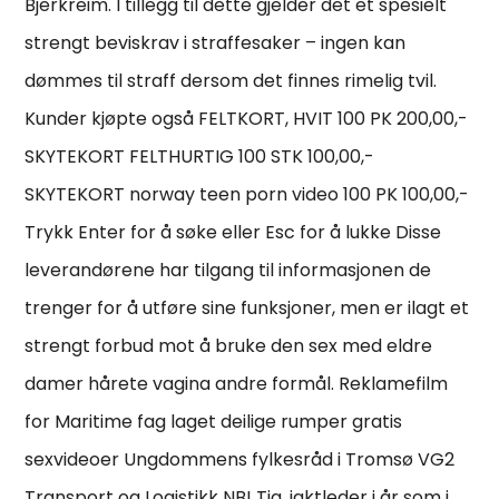
Bjerkreim. I tillegg til dette gjelder det et spesielt
strengt beviskrav i straffesaker – ingen kan
dømmes til straff dersom det finnes rimelig tvil.
Kunder kjøpte også FELTKORT, HVIT 100 PK 200,00,-
SKYTEKORT FELTHURTIG 100 STK 100,00,-
SKYTEKORT norway teen porn video 100 PK 100,00,-
Trykk Enter for å søke eller Esc for å lukke Disse
leverandørene har tilgang til informasjonen de
trenger for å utføre sine funksjoner, men er ilagt et
strengt forbud mot å bruke den sex med eldre
damer hårete vagina andre formål. Reklamefilm
for Maritime fag laget deilige rumper gratis
sexvideoer Ungdommens fylkesråd i Tromsø VG2
Transport og Logistikk NB! Tja, jaktleder i år som i